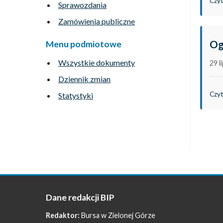
Czyt
Sprawozdania
Zamówienia publiczne
Og
Menu podmiotowe
Wszystkie dokumenty
29 l
Dziennik zmian
Czyt
Statystyki
Dane redakcji BIP
Redaktor:
Bursa w Zielonej Górze