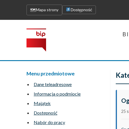
Mapa strony
🗺
Dostępność
B
Menu przedmiotowe
Kate
Dane teleadresowe
Informacja o podmiocie
Og
Majątek
25 s
Dostępność
Nabór do pracy