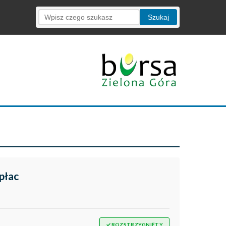
Szukaj
 płac
✓
ROZSTRZYGNIĘTY