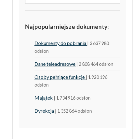
Najpopularniejsze dokumenty:
Dokumenty do pobrania
| 3 637 980
odsłon
Dane teleadresowe
| 2 808 464 odsłon
Osoby pełniące funkcje
| 1 920 196
odsłon
Majątek
| 1 734 916 odsłon
Dyrekcja
| 1 352 864 odsłon