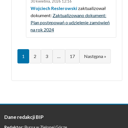
30 kwietnia, 2026 12:16
Wojciech Reslerowski
zaktualizował
dokument:
Zaktualizowano dokument:
Plan postępowań o udzielenie zamówień
na rok 2024
1
2
3
…
17
Następna »
Dane redakcji BIP
Redaktor:
Bursa w Zielonej Górze